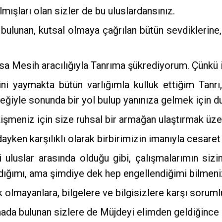
mışları olan sizler de bu uluslardansınız.
ulunan, kutsal olmaya çağrılan bütün sevdiklerine
n İsa Mesih aracılığıyla Tanrıma şükrediyorum. Çünkü
i yaymakta bütün varlığımla kulluk ettiğim Tanr
isteğiyle sonunda bir yol bulup yanınıza gelmek için 
şmeniz için size ruhsal bir armağan ulaştırmak üze
ayken karşılıklı olarak birbirimizin imanıyla cesare
 uluslar arasında olduğu gibi, çalışmalarımın siz
ığımı, ama şimdiye dek hep engellendiğimi bilmeniz
 olmayanlara, bilgelere ve bilgisizlere karşı soruml
a bulunan sizlere de Müjdeyi elimden geldiğince b