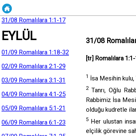
30/08 Vahiy 22:6-21
31/08 Romalılara 1:1-17
EYLÜL
31/08 Romalıla
01/09 Romalılara 1:18-32
[tr] Romalılara 1:1
02/09 Romalılara 2:1-29
1
İsa Mesihin kulu,
03/09 Romalılara 3:1-31
2
Tanrı, Oğlu Rabb
04/09 Romalılara 4:1-25
Rabbimiz İsa Mesih
05/09 Romalılara 5:1-21
olduğu kudretle ilan
5
Her ulustan insan
06/09 Romalılara 6:1-23
elçilik görevine sa