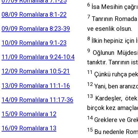
07/09 Romalılara 7:1-25
6
İsa Mesihin çağrıl
08/09 Romalılara 8:1-22
7
Tanrının Romada b
ve esenlik olsun.
09/09 Romalılara 8:23-39
8
İlkin hepiniz içi
10/09 Romalılara 9:1-23
9
Oğlunun Müjdesin
11/09 Romalılara 9:24-10:4
tanıktır. Tanrının 
12/09 Romalılara 10:5-21
11
Çünkü ruhça peki
12
13/09 Romalılara 11:1-16
Yani, ben aranızd
13
Kardeşler, öteki
14/09 Romalılara 11:17-36
birçok kez amaçlad
15/09 Romalılara 12
14
Greklere ve Grek
16/09 Romalılara 13
15
Bu nedenle Romad