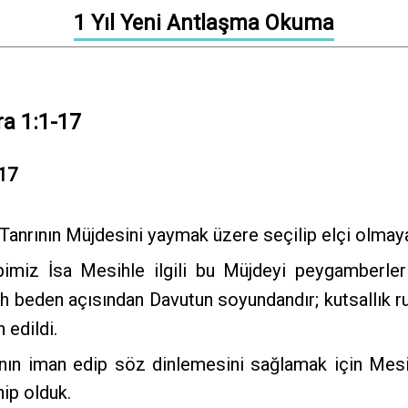
1 Yıl Yeni Antlaşma Okuma
ra 1:1-17
-17
 Tanrının Müjdesini yaymak üzere seçilip elçi olmay
imiz İsa Mesihle ilgili bu Müjdeyi peygamberleri 
 beden açısından Davutun soyundandır; kutsallık ru
 edildi.
ın iman edip söz dinlemesini sağlamak için Mesih 
hip olduk.