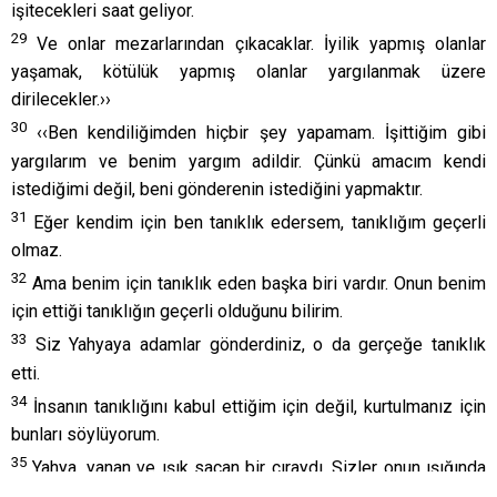
işitecekleri saat geliyor.
29
Ve onlar mezarlarından çıkacaklar. İyilik yapmış olanlar
yaşamak, kötülük yapmış olanlar yargılanmak üzere
dirilecekler.››
30
‹‹Ben kendiliğimden hiçbir şey yapamam. İşittiğim gibi
yargılarım ve benim yargım adildir. Çünkü amacım kendi
istediğimi değil, beni gönderenin istediğini yapmaktır.
31
Eğer kendim için ben tanıklık edersem, tanıklığım geçerli
olmaz.
32
Ama benim için tanıklık eden başka biri vardır. Onun benim
için ettiği tanıklığın geçerli olduğunu bilirim.
33
Siz Yahyaya adamlar gönderdiniz, o da gerçeğe tanıklık
etti.
34
İnsanın tanıklığını kabul ettiğim için değil, kurtulmanız için
bunları söylüyorum.
35
Yahya, yanan ve ışık saçan bir çıraydı. Sizler onun ışığında
bir süre için coşmak istediniz.