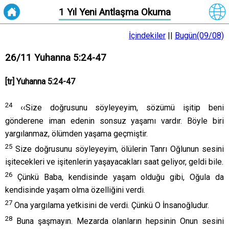
1 Yıl Yeni Antlaşma Okuma
İçindekiler
||
Bugün(09/08)
26/11 Yuhanna 5:24-47
[tr] Yuhanna 5:24-47
24
‹‹Size doğrusunu söyleyeyim, sözümü işitip beni
gönderene iman edenin sonsuz yaşamı vardır. Böyle biri
yargılanmaz, ölümden yaşama geçmiştir.
25
Size doğrusunu söyleyeyim, ölülerin Tanrı Oğlunun sesini
işitecekleri ve işitenlerin yaşayacakları saat geliyor, geldi bile.
26
Çünkü Baba, kendisinde yaşam olduğu gibi, Oğula da
kendisinde yaşam olma özelliğini verdi.
27
Ona yargılama yetkisini de verdi. Çünkü O İnsanoğludur.
28
Buna şaşmayın. Mezarda olanların hepsinin Onun sesini