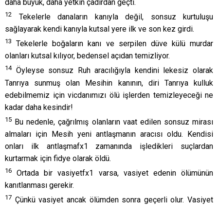
daha büyük, daha yetkin çadırdan geçti.
12
Tekelerle danaların kanıyla değil, sonsuz kurtuluşu
sağlayarak kendi kanıyla kutsal yere ilk ve son kez girdi.
13
Tekelerle boğaların kanı ve serpilen düve külü murdar
olanları kutsal kılıyor, bedensel açıdan temizliyor.
14
Öyleyse sonsuz Ruh aracılığıyla kendini lekesiz olarak
Tanrıya sunmuş olan Mesihin kanının, diri Tanrıya kulluk
edebilmemiz için vicdanımızı ölü işlerden temizleyeceği ne
kadar daha kesindir!
15
Bu nedenle, çağrılmış olanların vaat edilen sonsuz mirası
almaları için Mesih yeni antlaşmanın aracısı oldu. Kendisi
onları ilk antlaşmafx1 zamanında işledikleri suçlardan
kurtarmak için fidye olarak öldü.
16
Ortada bir vasiyetfx1 varsa, vasiyet edenin ölümünün
kanıtlanması gerekir.
17
Çünkü vasiyet ancak ölümden sonra geçerli olur. Vasiyet
eden yaşadıkça, vasiyetin hiçbir etkinliği yoktur.