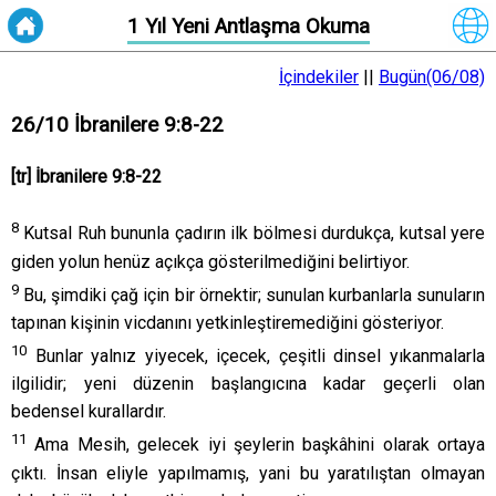
1 Yıl Yeni Antlaşma Okuma
İçindekiler
||
Bugün(06/08)
26/10 İbranilere 9:8-22
[tr] İbranilere 9:8-22
8
Kutsal Ruh bununla çadırın ilk bölmesi durdukça, kutsal yere
giden yolun henüz açıkça gösterilmediğini belirtiyor.
9
Bu, şimdiki çağ için bir örnektir; sunulan kurbanlarla sunuların
tapınan kişinin vicdanını yetkinleştiremediğini gösteriyor.
10
Bunlar yalnız yiyecek, içecek, çeşitli dinsel yıkanmalarla
ilgilidir; yeni düzenin başlangıcına kadar geçerli olan
bedensel kurallardır.
11
Ama Mesih, gelecek iyi şeylerin başkâhini olarak ortaya
çıktı. İnsan eliyle yapılmamış, yani bu yaratılıştan olmayan