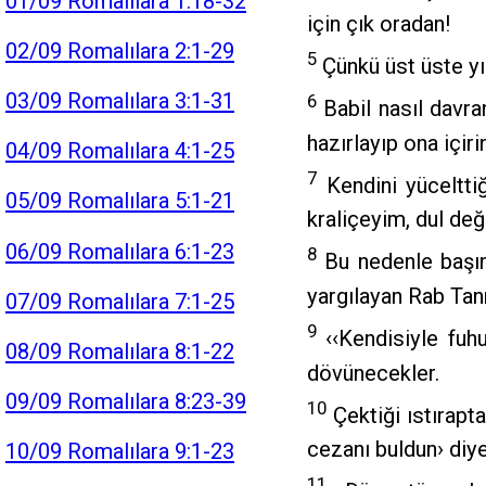
01/09 Romalılara 1:18-32
için çık oradan!
02/09 Romalılara 2:1-29
5
Çünkü üst üste yığ
03/09 Romalılara 3:1-31
6
Babil nasıl davran
hazırlayıp ona içirin
04/09 Romalılara 4:1-25
7
Kendini yücelttiğ
05/09 Romalılara 5:1-21
kraliçeyim, dul de
06/09 Romalılara 6:1-23
8
Bu nedenle başına
yargılayan Rab Tanr
07/09 Romalılara 7:1-25
9
‹‹Kendisiyle fuh
08/09 Romalılara 8:1-22
dövünecekler.
09/09 Romalılara 8:23-39
10
Çektiği ıstırapt
cezanı buldun› diye
10/09 Romalılara 9:1-23
11