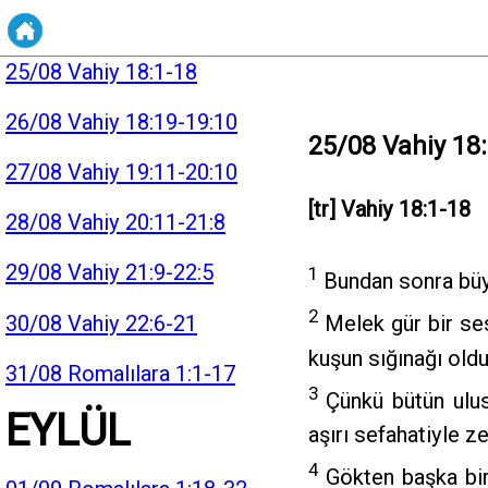
24/08 Vahiy 17
25/08 Vahiy 18:1-18
26/08 Vahiy 18:19-19:10
25/08 Vahiy 18
27/08 Vahiy 19:11-20:10
[tr] Vahiy 18:1-18
28/08 Vahiy 20:11-21:8
29/08 Vahiy 21:9-22:5
1
Bundan sonra büyü
2
30/08 Vahiy 22:6-21
Melek gür bir sesl
kuşun sığınağı oldu
31/08 Romalılara 1:1-17
3
Çünkü bütün ulusl
EYLÜL
aşırı sefahatiyle ze
4
Gökten başka bir 