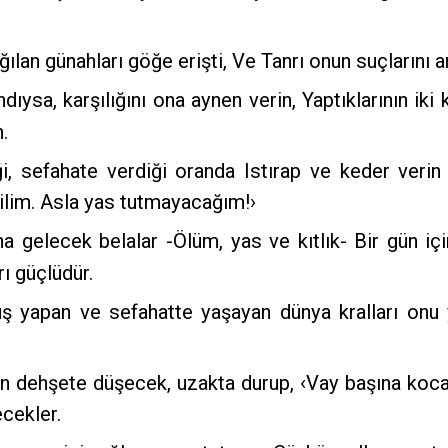
ılan günahları göğe erişti, Ve Tanrı onun suçlarını 
dıysa, karşılığını ona aynen verin, Yaptıklarının iki k
.
i, sefahate verdiği oranda Istırap ve keder verin 
ğilim. Asla yas tutmayacağım!›
 gelecek belalar -Ölüm, yas ve kıtlık- Bir gün iç
ı güçlüdür.
uş yapan ve sefahatte yaşayan dünya kralları onu
an dehşete düşecek, uzakta durup, ‹Vay başına koca 
cekler.