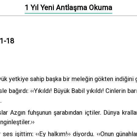
1 Yıl Yeni Antlaşma Okuma
:1-18
k yetkiye sahip başka bir meleğin gökten indiğini
e bağırdı: ‹‹Yıkıldı! Büyük Babil yıkıldı! Cinlerin b
.
ar Azgın fuhşunun şarabından içtiler. Dünya kralla
nginleştiler.››
ses işittim: ‹‹Ey halkım!›› diyordu. ‹‹Onun günah