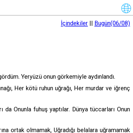
İçindekiler
||
Bugün(06/08)
 gördüm. Yeryüzü onun görkemiyle aydınlandı.
arınağı, Her kötü ruhun uğrağı, Her murdar ve iğrenç
rı da Onunla fuhuş yaptılar. Dünya tüccarları Onun
larına ortak olmamak, Uğradığı belalara uğramamak