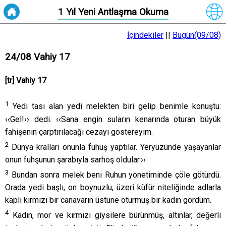
1 Yıl Yeni Antlaşma Okuma
İçindekiler
||
Bugün(09/08)
24/08 Vahiy 17
[tr] Vahiy 17
1
Yedi tası alan yedi melekten biri gelip benimle konuştu:
‹‹Gel!›› dedi. ‹‹Sana engin suların kenarında oturan büyük
fahişenin çarptırılacağı cezayı göstereyim.
2
Dünya kralları onunla fuhuş yaptılar. Yeryüzünde yaşayanlar
onun fuhşunun şarabıyla sarhoş oldular.››
3
Bundan sonra melek beni Ruhun yönetiminde çöle götürdü.
Orada yedi başlı, on boynuzlu, üzeri küfür niteliğinde adlarla
kaplı kırmızı bir canavarın üstüne oturmuş bir kadın gördüm.
4
Kadın, mor ve kırmızı giysilere bürünmüş, altınlar, değerli