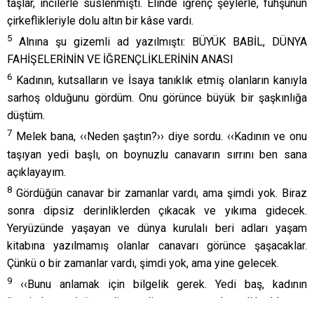
taşlar, incilerle süslenmişti. Elinde iğrenç şeylerle, fuhşunun
çirkeflikleriyle dolu altın bir kâse vardı.
5
Alnına şu gizemli ad yazılmıştı: BÜYÜK BABİL, DÜNYA
FAHİŞELERİNİN VE İĞRENÇLİKLERİNİN ANASI
6
Kadının, kutsalların ve İsaya tanıklık etmiş olanların kanıyla
sarhoş olduğunu gördüm. Onu görünce büyük bir şaşkınlığa
düştüm.
7
Melek bana, ‹‹Neden şaştın?›› diye sordu. ‹‹Kadının ve onu
taşıyan yedi başlı, on boynuzlu canavarın sırrını ben sana
açıklayayım.
8
Gördüğün canavar bir zamanlar vardı, ama şimdi yok. Biraz
sonra dipsiz derinliklerden çıkacak ve yıkıma gidecek.
Yeryüzünde yaşayan ve dünya kurulalı beri adları yaşam
kitabına yazılmamış olanlar canavarı görünce şaşacaklar.
Çünkü o bir zamanlar vardı, şimdi yok, ama yine gelecek.
9
‹‹Bunu anlamak için bilgelik gerek. Yedi baş, kadının
üzerinde oturduğu yedi tepedir; aynı zamanda yedi kraldır.