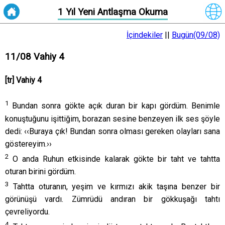
1 Yıl Yeni Antlaşma Okuma
İçindekiler
||
Bugün(09/08)
11/08 Vahiy 4
[tr] Vahiy 4
1
Bundan sonra gökte açık duran bir kapı gördüm. Benimle
konuştuğunu işittiğim, borazan sesine benzeyen ilk ses şöyle
dedi: ‹‹Buraya çık! Bundan sonra olması gereken olayları sana
göstereyim.››
2
O anda Ruhun etkisinde kalarak gökte bir taht ve tahtta
oturan birini gördüm.
3
Tahtta oturanın, yeşim ve kırmızı akik taşına benzer bir
görünüşü vardı. Zümrüdü andıran bir gökkuşağı tahtı
çevreliyordu.
4