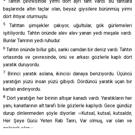
Tahtın çevresinde yirmi dört ayrı taht vardı. Bu tahtlara
başlarında altın taçlar olan, beyaz giysilere bürünmüş yirmi
dört ihtiyar oturmuştu.
5
Tahttan şimşekler çakıyor, uğultular, gök gürlemeleri
işitiliyordu. Tahtın önünde alev alev yanan yedi meşale vardı.
Bunlar Tanrının yedi ruhudur.
6
Tahtın önünde billur gibi, sanki camdan bir deniz vardı. Tahtın
ortasında ve çevresinde, önü ve arkası gözlerle kaplı dört
yaratık duruyordu.
7
Birinci yaratık aslana, ikincisi danaya benziyordu. Üçüncü
yaratığın yüzü insan yüzü gibiydi. Dördüncü yaratık uçan bir
kartalı andırıyordu.
8
Dört yaratığın her birinin altışar kanadı vardı. Yaratıkların her
yanı, kanatlarının alt tarafı bile gözlerle kaplıydı. Gece gündüz
durup dinlenmeden şöyle diyorlar: ‹‹Kutsal, kutsal, kutsaldır,
Her Şeye Gücü Yeten Rab Tanrı, Var olmuş, var olan ve
gelecek olan.››