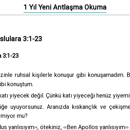
1 Yıl Yeni Antlaşma Okuma
slulara 3:1-23
a 3:1-23
zinle ruhsal kişilerle konuşur gibi konuşamadım. 
gibi konuştum.
katı yiyecek değil. Çünkü katı yiyeceği henüz yiyem
ğe uyuyorsunuz. Aranızda kıskançlık ve çekişme 
ermiyor mu?
lus yanlısıyım››, ötekiniz, ‹‹Ben Apollos yanlısıyım››