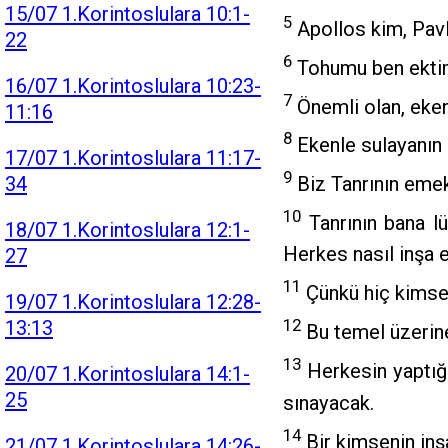
15/07 1.Korintoslulara 10:1-
5
Apollos kim, Pavl
22
6
Tohumu ben ektim,
16/07 1.Korintoslulara 10:23-
7
Önemli olan, eken 
11:16
8
Ekenle sulayanın d
17/07 1.Korintoslulara 11:17-
9
Biz Tanrının emekta
34
10
Tanrının bana lü
18/07 1.Korintoslulara 12:1-
Herkes nasıl inşa e
27
11
Çünkü hiç kimse 
19/07 1.Korintoslulara 12:28-
12
13:13
Bu temel üzerine 
13
Herkesin yaptığı 
20/07 1.Korintoslulara 14:1-
25
sınayacak.
14
Bir kimsenin inşa
21/07 1.Korintoslulara 14:26-