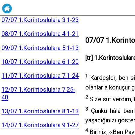
2:16
07/07 1.Korintoslulara 3:1-23
08/07 1.Korintoslulara 4:1-21
07/07 1.Korinto
09/07 1.Korintoslulara 5:1-13
[tr] 1.Korintoslular
10/07 1.Korintoslulara 6:1-20
11/07 1.Korintoslulara 7:1-24
1
Kardeşler, ben si
olanlarla konuşur 
12/07 1.Korintoslulara 7:25-
40
2
Size süt verdim, 
3
Çünkü hâlâ benli
13/07 1.Korintoslulara 8:1-13
yaşadığınızı göst
14/07 1.Korintoslulara 9:1-27
4
Biriniz, ‹‹Ben Pav