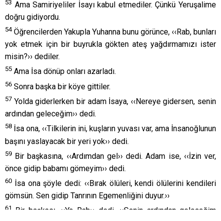
53
Ama Samiriyeliler İsayı kabul etmediler. Çünkü Yeruşalime
doğru gidiyordu.
54
Öğrencilerden Yakupla Yuhanna bunu görünce, ‹‹Rab, bunları
yok etmek için bir buyrukla gökten ateş yağdırmamızı ister
misin?›› dediler.
55
Ama İsa dönüp onları azarladı.
56
Sonra başka bir köye gittiler.
57
Yolda giderlerken bir adam İsaya, ‹‹Nereye gidersen, senin
ardından geleceğim›› dedi.
58
İsa ona, ‹‹Tilkilerin ini, kuşların yuvası var, ama İnsanoğlunun
başını yaslayacak bir yeri yok›› dedi.
59
Bir başkasına, ‹‹Ardımdan gel›› dedi. Adam ise, ‹‹İzin ver,
önce gidip babamı gömeyim›› dedi.
60
İsa ona şöyle dedi: ‹‹Bırak ölüleri, kendi ölülerini kendileri
gömsün. Sen gidip Tanrının Egemenliğini duyur.››
61
Bir başkası, ‹‹Ya Rab›› dedi, ‹‹Senin ardından geleceğim