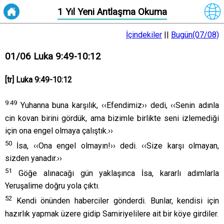
1 Yıl Yeni Antlaşma Okuma
İçindekiler
||
Bugün(07/08)
01/06 Luka 9:49-10:12
[tr] Luka 9:49-10:12
9:
49
Yuhanna buna karşılık, ‹‹Efendimiz›› dedi, ‹‹Senin adınla
cin kovan birini gördük, ama bizimle birlikte seni izlemediği
için ona engel olmaya çalıştık.››
50
İsa, ‹‹Ona engel olmayın!›› dedi. ‹‹Size karşı olmayan,
sizden yanadır.››
51
Göğe alınacağı gün yaklaşınca İsa, kararlı adımlarla
Yeruşalime doğru yola çıktı.
52
Kendi önünden haberciler gönderdi. Bunlar, kendisi için
hazırlık yapmak üzere gidip Samiriyelilere ait bir köye girdiler.