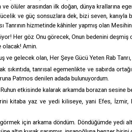
 ve ölüler arasından ilk doğan, dünya krallarına ege
ücelik ve güç sonsuzlara dek, bizi seven, kanıyla bi
ası Tanrının hizmetinde kâhinler yapmış olan Mesihin
eliyor! Her göz Onu görecek, Onun bedenini deşmiş 
le olacak! Amin.
uş ve gelecek olan, Her Şeye Gücü Yeten Rab Tanrı,
arak sıkıntıda, tanrısal egemenlikte ve sabırda orta
uğruna Patmos denilen adada bulunuyordum.
uhun etkisinde kalarak arkamda borazan sesine ben
ini kitaba yaz ve yedi kiliseye, yani Efes, İzmir,
örmek için arkama döndüm. Döndüğümde yedi altın k
üne altın kuşak sarınmış, insanoğluna benzer birini