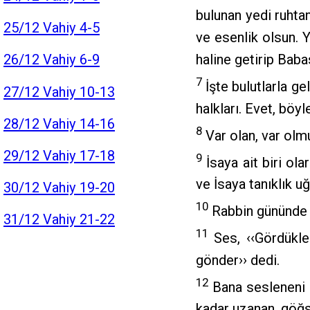
bulunan yedi ruhtan
25/12 Vahiy 4-5
ve esenlik olsun. Y
haline getirip Bab
26/12 Vahiy 6-9
7
İşte bulutlarla g
27/12 Vahiy 10-13
halkları. Evet, böy
28/12 Vahiy 14-16
8
Var olan, var olm
29/12 Vahiy 17-18
9
İsaya ait biri ol
ve İsaya tanıklık 
30/12 Vahiy 19-20
10
Rabbin gününde R
31/12 Vahiy 21-22
11
Ses, ‹‹Gördükler
gönder›› dedi.
12
Bana sesleneni g
kadar uzanan, göğs