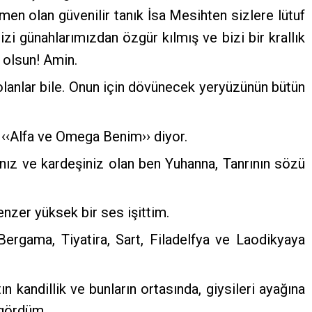
men olan güvenilir tanık İsa Mesihten sizlere lütuf
zi günahlarımızdan özgür kılmış ve bizi bir krallık
 olsun! Amin.
olanlar bile. Onun için dövünecek yeryüzünün bütün
 ‹‹Alfa ve Omega Benim›› diyor.
ğınız ve kardeşiniz olan ben Yuhanna, Tanrının sözü
zer yüksek bir ses işittim.
 Bergama, Tiyatira, Sart, Filadelfya ve Laodikyaya
andillik ve bunların ortasında, giysileri ayağına
 gördüm.