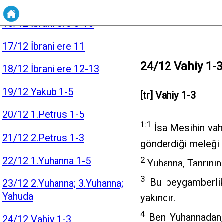
15/12 İbranilere 5-7
16/12 İbranilere 8-10
17/12 İbranilere 11
24/12 Vahiy 1-
18/12 İbranilere 12-13
19/12 Yakub 1-5
[tr] Vahiy 1-3
20/12 1.Petrus 1-5
1:
1
İsa Mesihin vahy
21/12 2.Petrus 1-3
gönderdiği meleği a
22/12 1.Yuhanna 1-5
2
Yuhanna, Tanrının
3
Bu peygamberlik 
23/12 2.Yuhanna; 3.Yuhanna;
Yahuda
yakındır.
4
Ben Yuhannadan, 
24/12 Vahiy 1-3