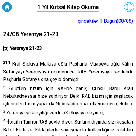
1 Yıl Kutsal Kitap Okuma
İçindekiler
||
Bugün(08/08)
24/08 Yeremya 21-23
[tr] Yeremya 21-23
21:
1
Kral Sidkiya Malkiya oğlu Paşhurla Maaseya oğlu Kâhin
Sefanyayı Yeremyaya gönderince, RAB Yeremyaya seslendi.
Paşhurla Sefanya ona şöyle demişti:
2
‹‹Lütfen bizim için RABbe danış. Çünkü Babil Kralı
Nebukadnessar bize saldırıyor. Belki RAB bizim için şaşılacak
işlerinden birini yapar da Nebukadnessar ülkemizden çekilir.››
3
Yeremya şu karşılığı verdi: ‹‹Sidkiyaya deyin ki,
4
‹İsrailin Tanrısı RAB şöyle diyor: Surların dışında sizi kuşatan
Babil Kralı ve Kildanilerle savaşmakta kullandığınız silahları