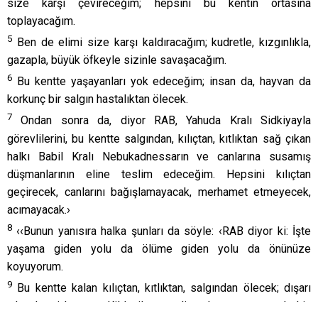
size karşı çevireceğim; hepsini bu kentin ortasına
toplayacağım.
5
Ben de elimi size karşı kaldıracağım; kudretle, kızgınlıkla,
gazapla, büyük öfkeyle sizinle savaşacağım.
6
Bu kentte yaşayanları yok edeceğim; insan da, hayvan da
korkunç bir salgın hastalıktan ölecek.
7
Ondan sonra da, diyor RAB, Yahuda Kralı Sidkiyayla
görevlilerini, bu kentte salgından, kılıçtan, kıtlıktan sağ çıkan
halkı Babil Kralı Nebukadnessarın ve canlarına susamış
düşmanlarının eline teslim edeceğim. Hepsini kılıçtan
geçirecek, canlarını bağışlamayacak, merhamet etmeyecek,
acımayacak.›
8
‹‹Bunun yanısıra halka şunları da söyle: ‹RAB diyor ki: İşte
yaşama giden yolu da ölüme giden yolu da önünüze
koyuyorum.
9
Bu kentte kalan kılıçtan, kıtlıktan, salgından ölecek; dışarı
çıkıp kenti kuşatan Kildanilere teslim olansa yaşayacak, hiç