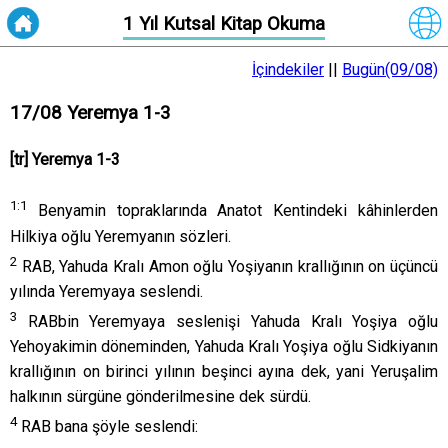
1 Yıl Kutsal Kitap Okuma
İçindekiler
||
Bugün(09/08)
17/08 Yeremya 1-3
[tr] Yeremya 1-3
1:
1
Benyamin topraklarında Anatot Kentindeki kâhinlerden
Hilkiya oğlu Yeremyanın sözleri.
2
RAB, Yahuda Kralı Amon oğlu Yoşiyanın krallığının on üçüncü
yılında Yeremyaya seslendi.
3
RABbin Yeremyaya seslenişi Yahuda Kralı Yoşiya oğlu
Yehoyakimin döneminden, Yahuda Kralı Yoşiya oğlu Sidkiyanın
krallığının on birinci yılının beşinci ayına dek, yani Yeruşalim
halkının sürgüne gönderilmesine dek sürdü.
4
RAB bana şöyle seslendi: