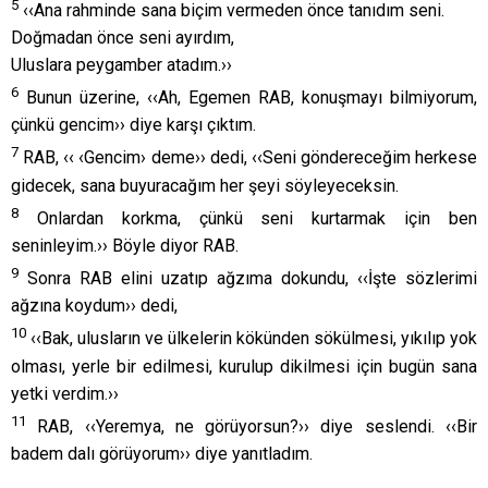
5
‹‹Ana rahminde sana biçim vermeden önce tanıdım seni.
Doğmadan önce seni ayırdım,
Uluslara peygamber atadım.››
6
Bunun üzerine, ‹‹Ah, Egemen RAB, konuşmayı bilmiyorum,
çünkü gencim›› diye karşı çıktım.
7
RAB, ‹‹ ‹Gencim› deme›› dedi, ‹‹Seni göndereceğim herkese
gidecek, sana buyuracağım her şeyi söyleyeceksin.
8
Onlardan korkma, çünkü seni kurtarmak için ben
seninleyim.›› Böyle diyor RAB.
9
Sonra RAB elini uzatıp ağzıma dokundu, ‹‹İşte sözlerimi
ağzına koydum›› dedi,
10
‹‹Bak, ulusların ve ülkelerin kökünden sökülmesi, yıkılıp yok
olması, yerle bir edilmesi, kurulup dikilmesi için bugün sana
yetki verdim.››
11
RAB, ‹‹Yeremya, ne görüyorsun?›› diye seslendi. ‹‹Bir
badem dalı görüyorum›› diye yanıtladım.
12
RAB, ‹‹Doğru gördün›› dedi, ‹‹Çünkü sözümü yerine