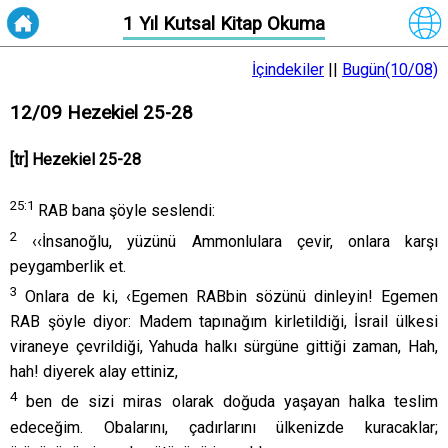
1 Yıl Kutsal Kitap Okuma
İçindekiler
||
Bugün(10/08)
12/09 Hezekiel 25-28
[tr] Hezekiel 25-28
25:
1
RAB bana şöyle seslendi:
2
‹‹İnsanoğlu, yüzünü Ammonlulara çevir, onlara karşı
peygamberlik et.
3
Onlara de ki, ‹Egemen RABbin sözünü dinleyin! Egemen
RAB şöyle diyor: Madem tapınağım kirletildiği, İsrail ülkesi
viraneye çevrildiği, Yahuda halkı sürgüne gittiği zaman, Hah,
hah! diyerek alay ettiniz,
4
ben de sizi miras olarak doğuda yaşayan halka teslim
edeceğim. Obalarını, çadırlarını ülkenizde kuracaklar;