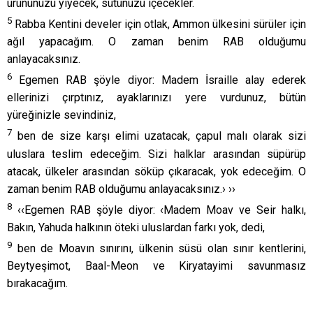
ürününüzü yiyecek, sütünüzü içecekler.
5
Rabba Kentini develer için otlak, Ammon ülkesini sürüler için
ağıl yapacağım. O zaman benim RAB olduğumu
anlayacaksınız.
6
Egemen RAB şöyle diyor: Madem İsraille alay ederek
ellerinizi çırptınız, ayaklarınızı yere vurdunuz, bütün
yüreğinizle sevindiniz,
7
ben de size karşı elimi uzatacak, çapul malı olarak sizi
uluslara teslim edeceğim. Sizi halklar arasından süpürüp
atacak, ülkeler arasından söküp çıkaracak, yok edeceğim. O
zaman benim RAB olduğumu anlayacaksınız.› ››
8
‹‹Egemen RAB şöyle diyor: ‹Madem Moav ve Seir halkı,
Bakın, Yahuda halkının öteki uluslardan farkı yok, dedi,
9
ben de Moavın sınırını, ülkenin süsü olan sınır kentlerini,
Beytyeşimot, Baal-Meon ve Kiryatayimi savunmasız
bırakacağım.
10
Ammonlular uluslar arasında bir daha anılmasın diye Moavı