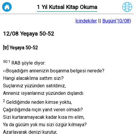
1 Yıl Kutsal Kitap Okuma
İçindekiler
||
Bugün(10/08)
12/08 Yeşaya 50-52
[tr] Yeşaya 50-52
50:
1
RAB şöyle diyor:
‹‹Boşadığım annenizin boşanma belgesi nerede?
Hangi alacaklıma sattım sizi?
Suçlarınız yüzünden satıldınız,
Anneniz isyanlarınız yüzünden dışlandı.
2
Geldiğimde neden kimse yoktu,
Çağırdığımda niçin yanıt veren olmadı?
Sizi kurtaramayacak kadar kısa mı elim,
Ya da gücüm yok mu sizi özgür kılmaya?
Azarlayarak denizi kurutur,