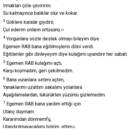
Irmakları çöle çeviririm.
Su kalmayınca balıklar ölür ve kokar.
3
Göklere karalar giydirir,
Çul ederim onların örtüsünü.››
4
Yorgunlara sözle destek olmayı bileyim diye
Egemen RAB bana eğitilmişlerin dilini verdi.
Eğitilenler gibi dinleyeyim diye kulağımı uyandırır her sabah.
5
Egemen RAB kulağımı açtı,
Karşı koymadım, geri çekilmedim.
6
Bana vuranlara sırtımı açtım,
Yanaklarımı uzattım sakalımı yolanlara.
Aşağılamalardan, tükürükten yüzümü gizlemedim.
7
Egemen RAB bana yardım ettiği için
Utanç duymam.
Kararımdan dönmemfş,
Utandırılmayacağımı bilirim. ettim››.
8