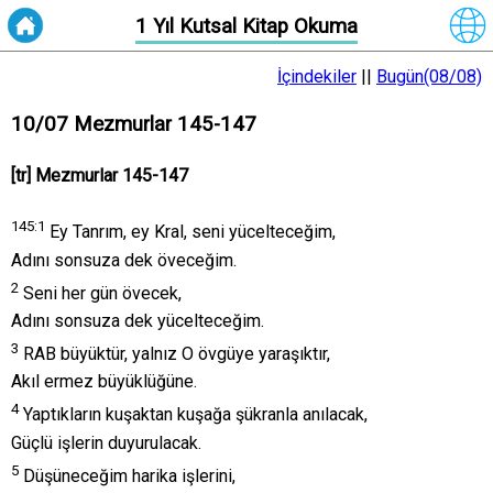
1 Yıl Kutsal Kitap Okuma
İçindekiler
||
Bugün(08/08)
10/07 Mezmurlar 145-147
[tr] Mezmurlar 145-147
145:
1
Ey Tanrım, ey Kral, seni yücelteceğim,
Adını sonsuza dek öveceğim.
2
Seni her gün övecek,
Adını sonsuza dek yücelteceğim.
3
RAB büyüktür, yalnız O övgüye yaraşıktır,
Akıl ermez büyüklüğüne.
4
Yaptıkların kuşaktan kuşağa şükranla anılacak,
Güçlü işlerin duyurulacak.
5
Düşüneceğim harika işlerini,