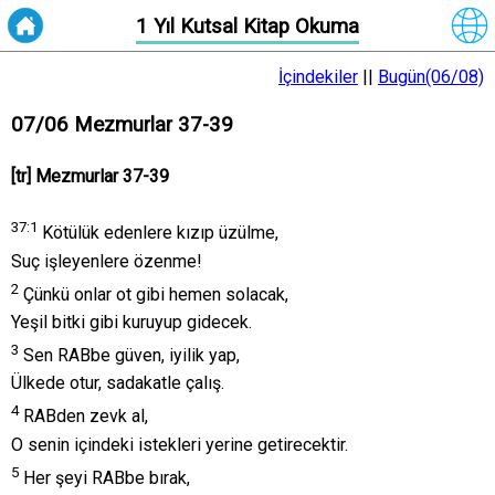
1 Yıl Kutsal Kitap Okuma
İçindekiler
||
Bugün(06/08)
07/06 Mezmurlar 37-39
[tr] Mezmurlar 37-39
37:
1
Kötülük edenlere kızıp üzülme,
Suç işleyenlere özenme!
2
Çünkü onlar ot gibi hemen solacak,
Yeşil bitki gibi kuruyup gidecek.
3
Sen RABbe güven, iyilik yap,
Ülkede otur, sadakatle çalış.
4
RABden zevk al,
O senin içindeki istekleri yerine getirecektir.
5
Her şeyi RABbe bırak,