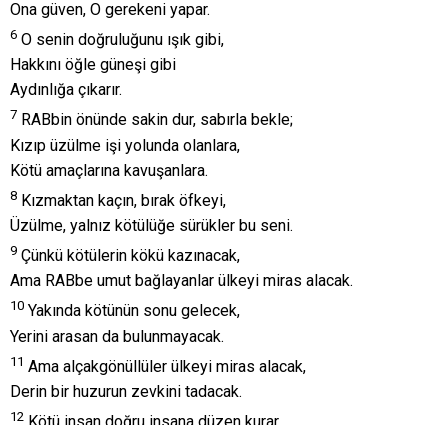
Ona güven, O gerekeni yapar.
6
O senin doğruluğunu ışık gibi,
Hakkını öğle güneşi gibi
Aydınlığa çıkarır.
7
RABbin önünde sakin dur, sabırla bekle;
Kızıp üzülme işi yolunda olanlara,
Kötü amaçlarına kavuşanlara.
8
Kızmaktan kaçın, bırak öfkeyi,
Üzülme, yalnız kötülüğe sürükler bu seni.
9
Çünkü kötülerin kökü kazınacak,
Ama RABbe umut bağlayanlar ülkeyi miras alacak.
10
Yakında kötünün sonu gelecek,
Yerini arasan da bulunmayacak.
11
Ama alçakgönüllüler ülkeyi miras alacak,
Derin bir huzurun zevkini tadacak.
12
Kötü insan doğru insana düzen kurar,
Diş gıcırdatır.