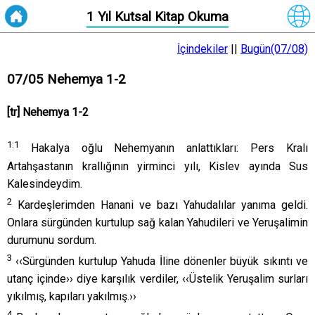
1 Yıl Kutsal Kitap Okuma
İçindekiler
||
Bugün(07/08)
07/05 Nehemya 1-2
[tr] Nehemya 1-2
1:
1
Hakalya oğlu Nehemyanın anlattıkları: Pers Kralı
Artahşastanın krallığının yirminci yılı, Kislev ayında Sus
Kalesindeydim.
2
Kardeşlerimden Hanani ve bazı Yahudalılar yanıma geldi.
Onlara sürgünden kurtulup sağ kalan Yahudileri ve Yeruşalimin
durumunu sordum.
3
‹‹Sürgünden kurtulup Yahuda İline dönenler büyük sıkıntı ve
utanç içinde›› diye karşılık verdiler, ‹‹Üstelik Yeruşalim surları
yıkılmış, kapıları yakılmış.››
4