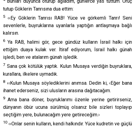
Bunları duyunca oturup ağladım, günlerce yas tuttum. Oruç
tutup Göklerin Tanrısına dua ettim:
5
‹‹Ey Göklerin Tanrısı RAB! Yüce ve görkemli Tanrı! Seni
sevenlerle, buyruklarına uyanlarla yaptığın antlaşmaya bağlı
kalırsın.
6
Ya RAB, halimi gör, gece gündüz kulların İsrail halkı için
ettiğim duaya kulak ver. İtiraf ediyorum, İsrail halkı günah
işledi, ben ve atalarım günah işledik.
7
Sana çok kötülük yaptık. Kulun Musaya verdiğin buyruklara,
kurallara, ilkelere uymadık.
8
‹‹Kulun Musaya söylediklerini anımsa. Dedin ki, ‹Eğer bana
ihanet ederseniz, sizi ulusların arasına dağıtacağım.
9
Ama bana döner, buyruklarımı özenle yerine getirirseniz,
dünyanın öbür ucuna sürülmüş olsanız bile sizleri toplayıp
seçtiğim yere, bulunacağım yere getireceğim.›
10
‹‹Onlar senin kulların, kendi halkındır. Yüce kudretin ve güçlü
elinle onları kurtardın.